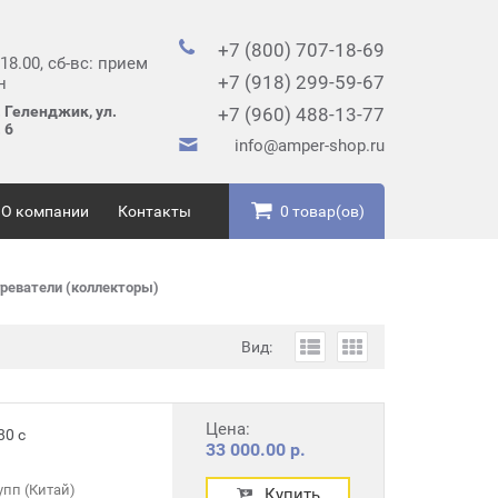
+7 (800) 707-18-69
 18.00, сб-вс: прием
+7 (918) 299-59-67
н
. Геленджик, ул.
+7 (960) 488-13-77
 6
info@amper-shop.ru
О компании
Контакты
0 товар(ов)
реватели (коллекторы)
Вид:
Цена:
80 с
33 000.00 р.
пп (Китай)
Купить