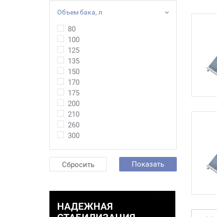
Объем бака, л
80
100
125
135
150
170
175
200
210
260
300
Показать
Сбросить