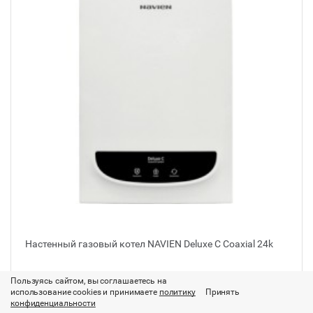
Настенный газовый котел NAVIEN Deluxe C Coaxial 24k
Производитель:
NAVIEN (Корея)
Пользуясь сайтом, вы соглашаетесь на
Тепловая мощность, кВт:
24
использование cookies и принимаете
политику
Принять
Отапливаемая площадь, м²:
до 240
конфиденциальности
Контур отопления:
двухконтурный (отопление+ГВС)