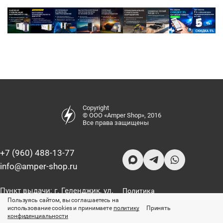
Copyright
© ООО «Amper Shop», 2016
Все права защищены
+7 (960) 488-13-77
info@amper-shop.ru
Пункт выдачи: г. Геленджик, ул.
Политика
Луначарского, д. 6
конфиденциальности
Пользуясь сайтом, вы соглашаетесь на
использование cookies и принимаете
политику
Принять
конфиденциальности